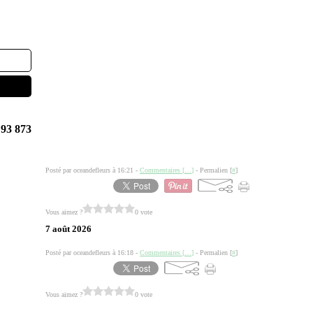
93 873
Posté par oceandefleurs à 16:21 -
Commentaires [
…
]
- Permalien [
#
]
Vous aimez ?
0 vote
7 août 2026
Posté par oceandefleurs à 16:18 -
Commentaires [
…
]
- Permalien [
#
]
Vous aimez ?
0 vote