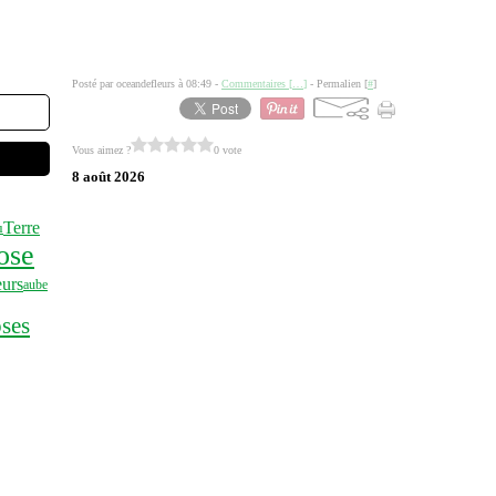
Posté par oceandefleurs à 08:49 -
Commentaires [
…
]
- Permalien [
#
]
Vous aimez ?
0 vote
8 août 2026
Terre
u
ose
eurs
aube
oses