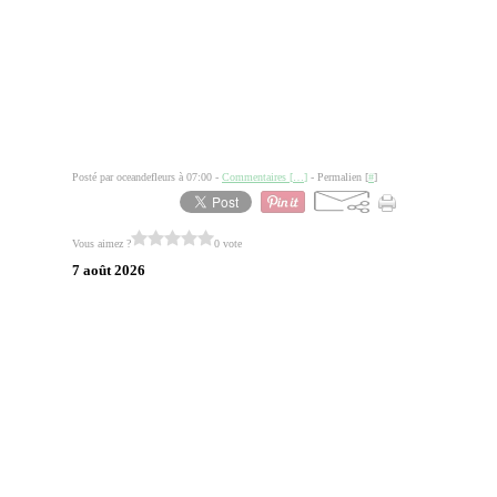
Posté par oceandefleurs à 07:00 -
Commentaires [
…
]
- Permalien [
#
]
Vous aimez ?
0 vote
7 août 2026