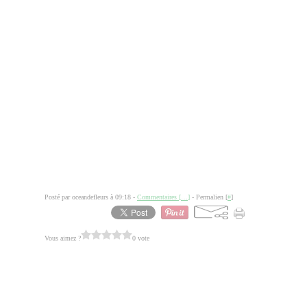
Posté par oceandefleurs à 09:18 -
Commentaires [
…
]
- Permalien [
#
]
Vous aimez ?
0 vote