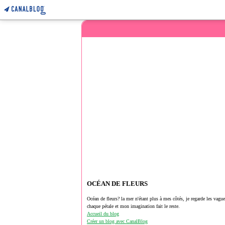
OCÉAN DE FLEURS
Océan de fleurs? la mer n'étant plus à mes côtés, je regarde les vagu
chaque pétale et mon imagination fait le reste.
Accueil du blog
Créer un blog avec CanalBlog